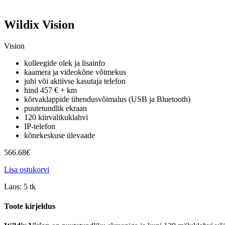
Wildix Vision
Vision
kolleegide olek ja lisainfo
kaamera ja videokõne võimekus
juhi või aktiivse kasutaja telefon
hind 457 € + km
kõrvaklappide ühendusvõimalus (USB ja Bluetooth)
puutetundlik ekraan
120 kiirvalikuklahvi
IP-telefon
kõnekeskuse ülevaade
566.68
€
Lisa ostukorvi
Laos:
5 tk
Toote kirjeldus